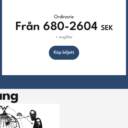
Ordinarie
Från 680
-2604
SEK
+ avgifter
Köp biljett
ang