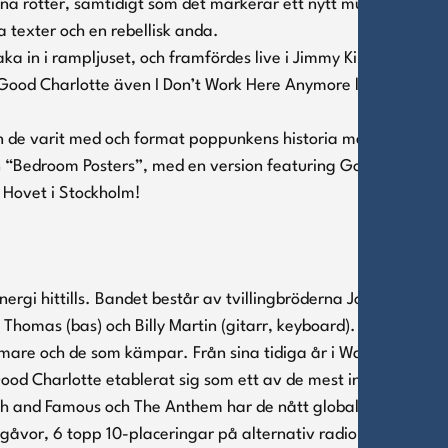
ina rötter, samtidigt som det markerar ett nytt musikaliskt
a texter och en rebellisk anda.
ka in i rampljuset, och framfördes live i Jimmy Kimmel Live!.
Good Charlotte även I Don’t Work Here Anymore live i The
en de varit med och format poppunkens historia med hits som
n “Bedroom Posters”, med en version featuring Good
å Hovet i Stockholm!
ergi hittills. Bandet består av tvillingbröderna Joel Madden
 Thomas (bas) och Billy Martin (gitarr, keyboard). Under
mare och de som kämpar. Från sina tidiga år i Waldorf,
Good Charlotte etablerat sig som ett av de mest inflytelserika
ich and Famous och The Anthem har de nått global framgång.
tgåvor, 6 topp 10-placeringar på alternativ radio och 4 topp