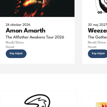
24 oktober 2026
30 maj 202
Amon Amarth
Weeze
The Allfather Awakens Tour 2026
The Gather
Musik/Show
Musik/Show
Hovet
Hovet
Köp biljett
Köp biljett