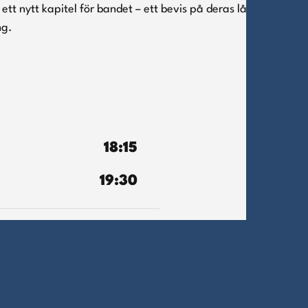
tt nytt kapitel för bandet – ett bevis på deras långvariga
ng.
18:15
19:30