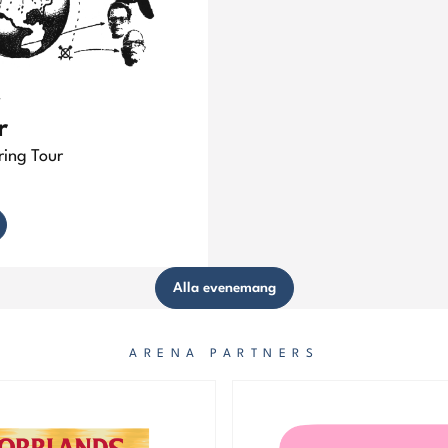
7
r
ing Tour
Alla evenemang
ARENA PARTNERS