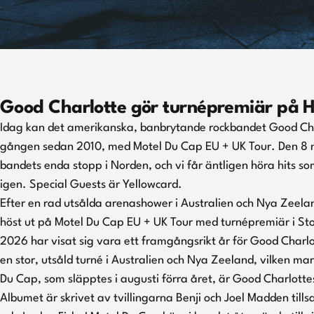
Good Charlotte gör turnépremiär på 
Idag kan det amerikanska, banbrytande rockbandet Good Charl
gången sedan 2010, med Motel Du Cap EU + UK Tour. Den 8 
bandets enda stopp i Norden, och vi får äntligen höra hits s
igen. Special Guests är Yellowcard.
Efter en rad utsålda arenashower i Australien och Nya Zeela
höst ut på Motel Du Cap EU + UK Tour med turnépremiär i S
2026 har visat sig vara ett framgångsrikt år för Good Charl
en stor, utsåld turné i Australien och Nya Zeeland, vilken 
Du Cap, som släpptes i augusti förra året, är Good Charlotte
Albumet är skrivet av tvillingarna Benji och Joel Madden ti