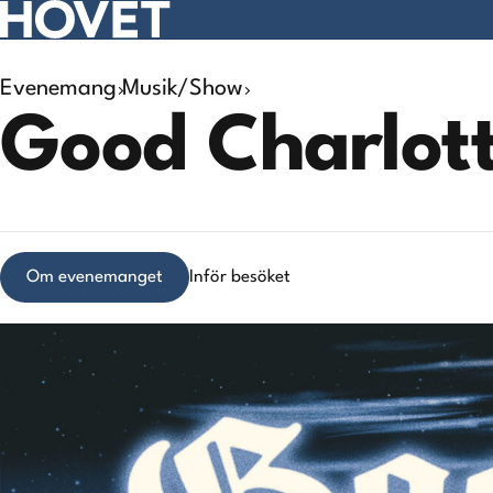
Evenemang
Musik/Show
Search
Good Charlot
results
Om evenemanget
Inför besöket