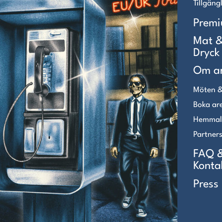
Tillgäng
Prem
Mat 
Dryck
Om a
Möten &
Boka ar
Hemmal
Partner
FAQ 
Konta
Press