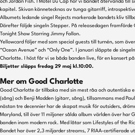
och Jordan Fish. I Motel Du Cap hör vi bandet återvända till s
kapitel. Skivan kännetecknas av tunga gitarriff, introspektiv
Albumets ledande singel Rejects markerade bandets kliv tillba
Därefter följde singeln Stepper. På releasedagen framförde 
Tonight Show Starring Jimmy Fallon.
Yellowcard följer med som special guests till turnén, som äv
“Ocean Avenue” och “Only One”. I januari släppte de singel
Charlotte. I höst får vi se båda banden live, för en konsert p
Biljetter släpps fredag 29 maj kl.10:00.
Mer om Good Charlotte
Good Charlotte är tillbaka med sin mest råa och autentiska en
(sång) och Benji Madden (gitarr, sång), tillsammans med Paul
nästan tre decennier har de skapat musik för outsiders, dröm
Maryland, till över 11 miljoner sålda album världen över har 
banden inom modern rock. Med låtar som Lifestyles of the R
Bandet har över 2,3 miljarder streams, 7 RIAA-certifierade u