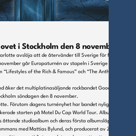
Hovet i Stockholm den 8 november
otte avslöja att de återvänder till Sverige för första
november går Europaturnén av stapeln i Sverige som
om “Lifestyles of the Rich & Famous” och “The Anthem” live
nd åker det multiplatinasäljande rockbandet Good Charlotte i
tockholm söndagen den 8 november.
otte. Förutom dagens turnényhet har bandet nyligen avslutat
markerade starten på Motel Du Cap World Tour. Albumet Motel
s åttonde studioalbum och deras första albumsläpp på sju år.
llsammans med Mattias Bylund, och producerat av Zakk Cervini