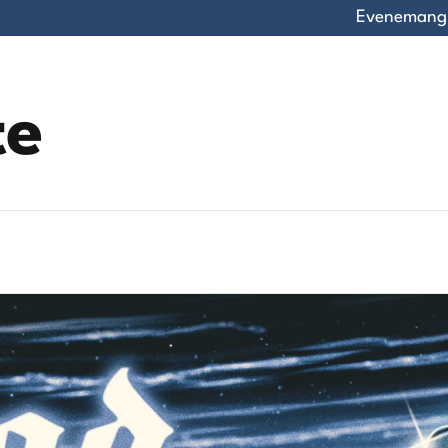
Evenemang
te