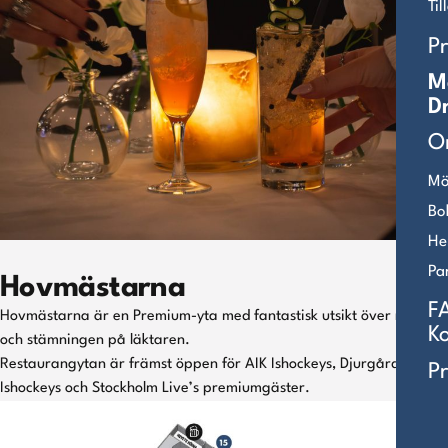
Ti
P
M
D
O
Mö
Bo
He
Pa
Hovmästarna
F
Hovmästarna är en Premium-yta med fantastisk utsikt över rinken
K
och stämningen på läktaren.
Restaurangytan är främst öppen för AIK Ishockeys, Djurgården
P
Ishockeys och Stockholm Live’s premiumgäster.