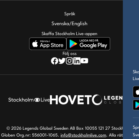
Språk
Svenska
/
English
Skaffa Stockholm Live-appen
Följ oss
Sk
Li
Sp
© 2026 Legends Global Sweden AB Box 10055 121 27 Stockholm-
Sv
Globen Org.nr: 556001-1065.
info@stockholmlive.com
. Alla rättigheter