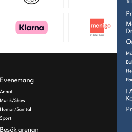
Ti
P
M
D
O
Mö
Bo
He
Evenemang
Pa
F
Annat
K
Musik/Show
P
Humor/Samtal
Sport
Besök arenan