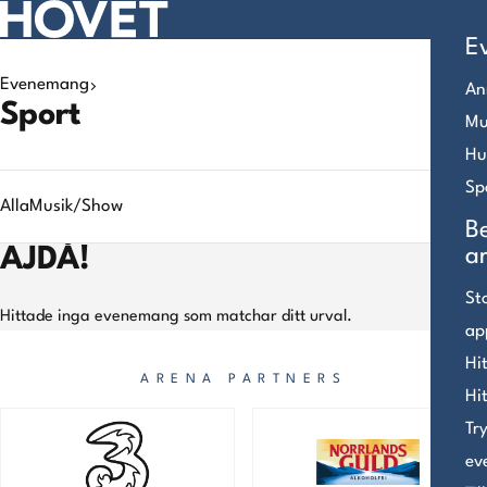
E
Evenemang
An
Search
Sport
Mu
results
Hu
Sp
Alla
Musik/Show
B
AJDÅ!
a
St
Hittade inga evenemang som matchar ditt urval.
ap
Hit
ARENA PARTNERS
Hi
Tr
ev