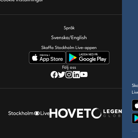
Cookie inställningar
Språk
Svenska
/
English
Skaffa Stockholm Live-appen
Följ oss
Sk
Li