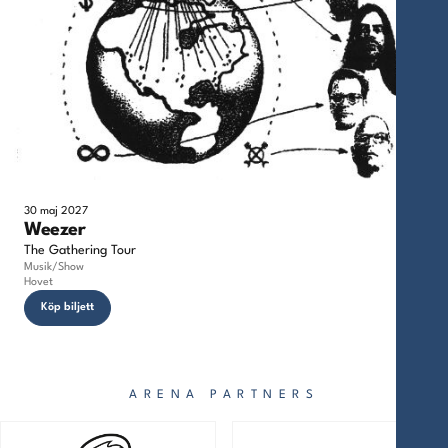
30 maj 2027
Weezer
The Gathering Tour
Musik/Show
Hovet
Köp biljett
ARENA PARTNERS
ARENA PARTNERS